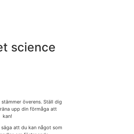
et science
stämmer överens. Ställ dig
 Träna upp din förmåga att
m kan!
er säga att du kan något som