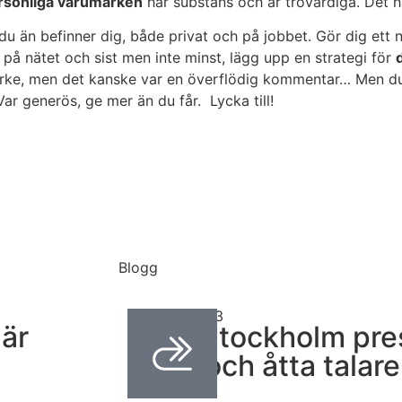
rsonliga varumärken
har substans och är trovärdiga. Det 
n du än befinner dig, både privat och på jobbet. Gör dig e
på nätet och sist men inte minst, lägg upp en strategi för
märke, men det kanske var en överflödig kommentar… Men d
Var generös, ge mer än du får. Lycka till!
Blogg
mars 31, 2023
är
TEDxStockholm pres
idéer och åtta talare