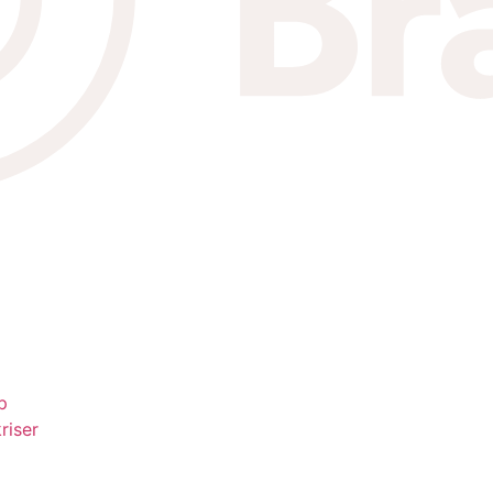
p
riser