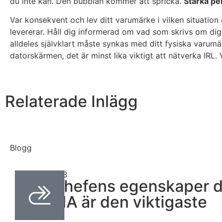
du inte kan. Den bubblan kommer att spricka.
Starka pe
Var konsekvent och lev ditt varumärke i vilken situatio
levererar. Håll dig informerad om vad som skrivs om dig 
alldeles självklart måste synkas med ditt fysiska varu
datorskärmen, det är minst lika viktigt att nätverka IRL. 
Relaterade Inlägg
Blogg
april 24, 2023
Drömchefens egenskaper d
LYSSNA är den viktigaste