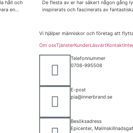
a håll och
De flesta av er har säkert någon gång ly
t vara en…
inspirerats och fascinerats av fantastis
Vi hjälper människor och företag att flytt
Om oss
Tjänster
Kunder
Läsvärt
Kontakt
Inte
Telefonnummer
0708-995508
E-post
pia@innerbrand.se
Besöksadress
Epicenter, Malmskillnadsg