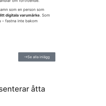
handlar om förtroende.
tt namn som en person som
ditt digitala varumärke
. Som
u – fastna inte bakom
Se alla inlägg
enterar åtta