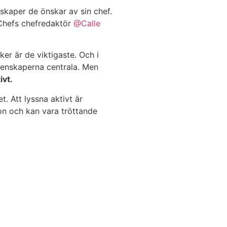
skaper de önskar av sin chef.
hefs chefredaktör
@Calle
er är de viktigaste. Och i
egenskaperna centrala. Men
ivt.
t. Att lyssna aktivt är
on och kan vara tröttande