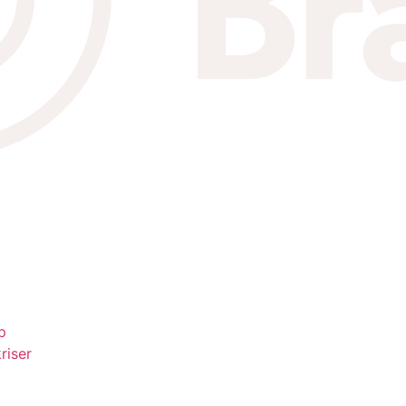
p
riser