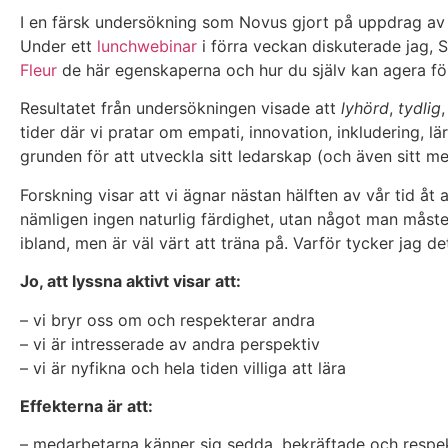
I en färsk undersökning som Novus gjort på uppdrag a
Under ett
lunchwebinar
i förra veckan diskuterade jag,
Fleur
de här egenskaperna och hur du själv kan agera för 
Resultatet från undersökningen visade att
lyhörd
,
tydlig
tider där vi pratar om empati, innovation, inkludering, 
grunden för att utveckla sitt ledarskap (och även sitt 
Forskning visar att vi ägnar nästan hälften av vår tid åt 
nämligen ingen naturlig färdighet, utan något man måste
ibland, men är väl värt att träna på. Varför tycker jag d
Jo, att lyssna aktivt visar att:
– vi bryr oss om och respekterar andra
– vi är intresserade av andra perspektiv
– vi är nyfikna och hela tiden villiga att lära
Effekterna är att:
– medarbetarna känner sig sedda, bekräftade och respe