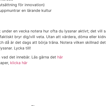
utsättning för innovation)
t uppmuntrar en lärande kultur
nder en vecka notera hur ofta du lyssnar aktivt; det vill sä
 faktiskt bryr dig/vill veta. Utan att värdera, döma eller ki
och då är det dags att börja träna. Notera vilken skillnad de
yssnar. Lycka till!
ch vad det innebär. Läs gärna det
här
kaper,
klicka här