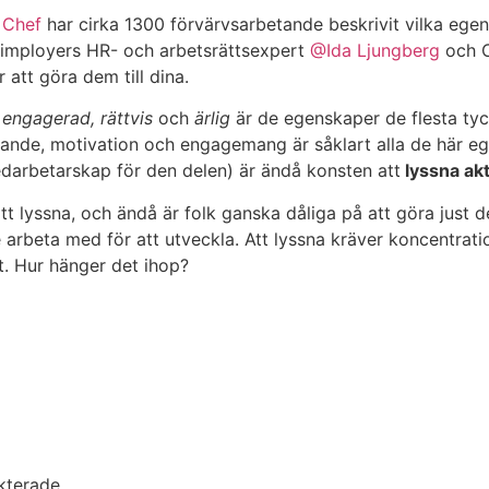
v
Chef
har cirka 1300 förvärvsarbetande beskrivit vilka egen
 Simployers HR- och arbetsrättsexpert
@Ida Ljungberg
och C
att göra dem till dina.
,
engagerad, rättvis
och
ärlig
är de egenskaper de flesta tyck
lärande, motivation och engagemang är såklart alla de här 
medarbetarskap för den delen) är ändå konsten att
lyssna akt
att lyssna, och ändå är folk ganska dåliga på att göra just de
 arbeta med för att utveckla. Att lyssna kräver koncentrati
et. Hur hänger det ihop?
kterade