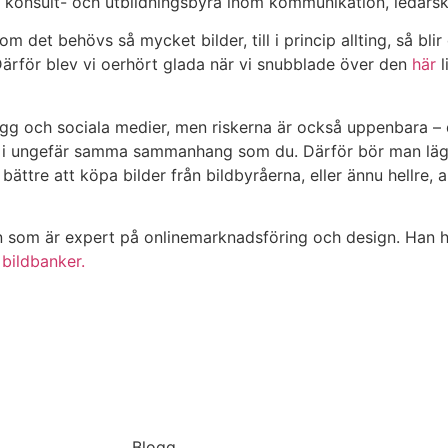
en konsult- och utbildningsbyrå inom kommunikation, ledars
om det behövs så mycket bilder, till i princip allting, så bli
 Därför blev vi oerhört glada när vi snubblade över den
här
l
ägg och sociala medier, men riskerna är också uppenbara – d
i ungefär samma sammanhang som du. Därför bör man lägga
ättre att köpa bilder från bildbyråerna, eller ännu hellre, a
 som är expert på onlinemarknadsföring och design. Han ha
 bildbanker.
Blogg