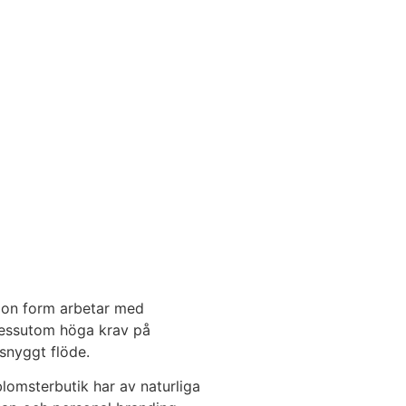
någon form arbetar med
 dessutom höga krav på
 snyggt flöde.
blomsterbutik har av naturliga