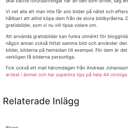
skäl bättre förutsättningar här än den som driver, säg 
Vi vet alla att man inte får sno bilder på nätet och efters
hållbart att alltid köpa dem från de stora bildbyråerna.
gratisbilder, som vi nu vill tipsa vidare om.
Att använda gratisbilder kan funka utmärkt för blogginl
någon annan också hittat samma bild och använder den 
bilder, bilderna på hemsidan till exempel. För dem är det b
verkligen få bilderna personliga.
Fick också ett mail häromdagen från Andreas Johansson
artikel i ämnet och har superbra tips på hela 44 otroliga
Relaterade Inlägg
Blogg