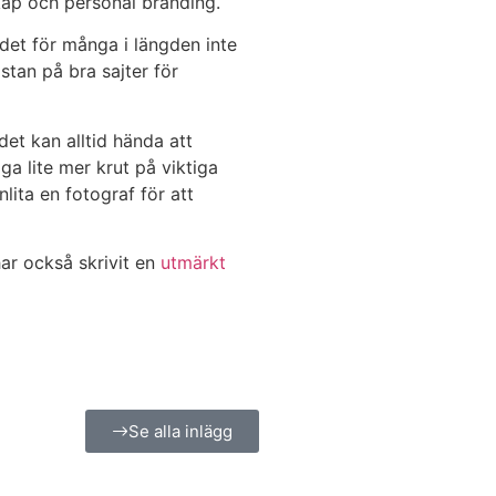
kap och personal branding.
r det för många i längden inte
istan på bra sajter för
et kan alltid hända att
 lite mer krut på viktiga
nlita en fotograf för att
r också skrivit en
utmärkt
Se alla inlägg