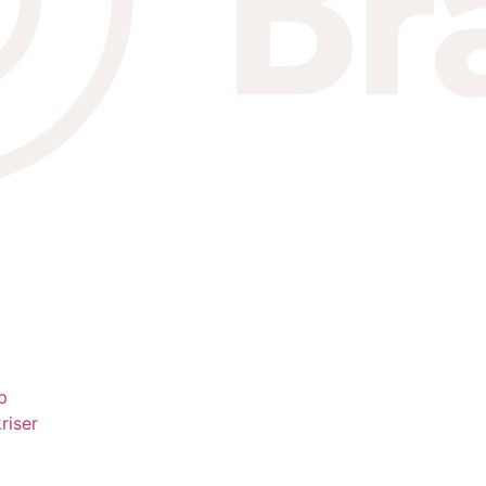
p
riser