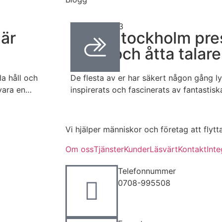
mars 31, 2023
är
TEDxStockholm pres
idéer och åtta talare
a håll och
De flesta av er har säkert någon gång ly
t vara en…
inspirerats och fascinerats av fantastis
Vi hjälper människor och företag att flytt
Om oss
Tjänster
Kunder
Läsvärt
Kontakt
Inte
Telefonnummer
0708-995508