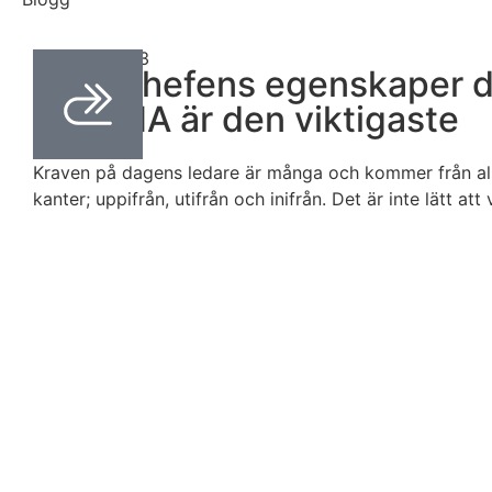
april 24, 2023
Drömchefens egenskaper d
LYSSNA är den viktigaste
Kraven på dagens ledare är många och kommer från all
kanter; uppifrån, utifrån och inifrån. Det är inte lätt at