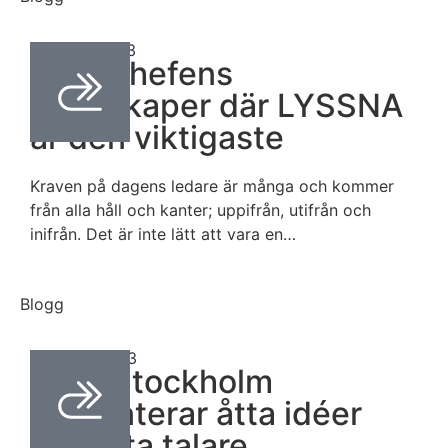
april 24, 2023
Drömchefens
egenskaper där LYSSNA
är den viktigaste
Kraven på dagens ledare är många och kommer
från alla håll och kanter; uppifrån, utifrån och
inifrån. Det är inte lätt att vara en…
Blogg
mars 31, 2023
TEDxStockholm
presenterar åtta idéer
och åtta talare