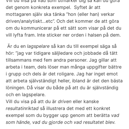
Vill du visa på vad som utmärker dig så kan du göra
det genom konkreta exempel. Syftet är att
mottagaren själv ska tänka ”hon (eller han) verkar
driven/analytiskt…etc”. Och det kommer de att göra
om du kommunicerar på ett sätt som visar på det du
vill lyfta fram. Inte sticker ner orden i halsen på dem.
Är du en
lagspelare
så kan du till exempel säga så
hör: ”jag var tidigare säljledare och jobbade då tätt
tillsammans med fem andra personer. Jag gillar att
arbeta i team, dels löser man många uppgifter bättre
i grupp och dels är det roligare. Jag har inget emot
att arbeta självständigt heller, ibland är det den bästa
löningen. Då visar du både på att du är självständig
och en lagspelare.
Vill du visa på att du är
driven
eller kanske
resultatinriktad
så illustrera det med ett konkret
exempel som du bygger upp genom att berätta
vad
som hände, vad du gjorde och vad resultatet blev.