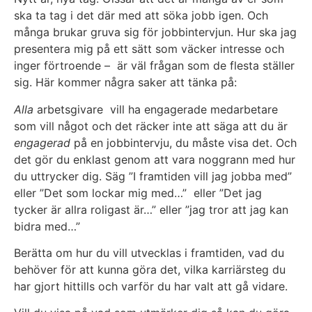
ska ta tag i det där med att söka jobb igen. Och
många brukar gruva sig för jobbintervjun. Hur ska jag
presentera mig på ett sätt som väcker intresse och
inger förtroende – är väl frågan som de flesta ställer
sig. Här kommer några saker att tänka på:
Alla
arbetsgivare vill ha engagerade medarbetare
som vill något och det räcker inte att säga att du är
engagerad
på en jobbintervju, du måste visa det. Och
det gör du enklast genom att vara noggrann med hur
du uttrycker dig. Säg ”I framtiden vill jag jobba med”
eller ”Det som lockar mig med…” eller ”Det jag
tycker är allra roligast är…” eller ”jag tror att jag kan
bidra med…”
Berätta om hur du vill utvecklas i framtiden, vad du
behöver för att kunna göra det, vilka karriärsteg du
har gjort hittills och varför du har valt att gå vidare.