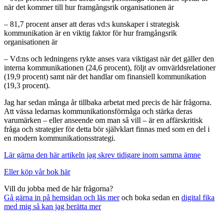
när det kommer till hur framgångsrik organisationen är
– 81,7 procent anser att deras vd:s kunskaper i strategisk
kommunikation är en viktig faktor för hur framgångsrik
organisationen är
– Vd:ns och ledningens rykte anses vara viktigast när det gäller den
interna kommunikationen (24,6 procent), följt av omvärldsrelationer
(19,9 procent) samt när det handlar om finansiell kommunikation
(19,3 procent).
Jag har sedan många år tillbaka arbetat med precis de här frågorna.
Att vässa ledarnas kommunikationsförmåga och stärka deras
varumärken – eller anseende om man så vill – är en affärskritisk
fråga och strategier för detta bör självklart finnas med som en del i
en modern kommunikationsstrategi.
Lär gärna den här artikeln jag skrev tidigare inom samma ämne
Eller köp vår bok här
Vill du jobba med de här frågorna?
Gå gärna in på hemsidan och läs mer
och boka sedan en
digital fika
med mig så kan jag berätta mer