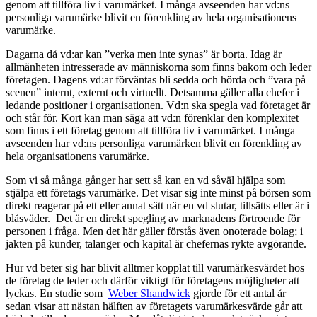
genom att tillföra liv i varumärket. I många avseenden har vd:ns
personliga varumärke blivit en förenkling av hela organisationens
varumärke.
Dagarna då vd:ar kan ”verka men inte synas” är borta. Idag är
allmänheten intresserade av människorna som finns bakom och leder
företagen. Dagens vd:ar förväntas bli sedda och hörda och ”vara på
scenen” internt, externt och virtuellt. Detsamma gäller alla chefer i
ledande positioner i organisationen. Vd:n ska spegla vad företaget är
och står för. Kort kan man säga att vd:n förenklar den komplexitet
som finns i ett företag genom att tillföra liv i varumärket. I många
avseenden har vd:ns personliga varumärken blivit en förenkling av
hela organisationens varumärke.
Som vi så många gånger har sett så kan en vd såväl hjälpa som
stjälpa ett företags varumärke. Det visar sig inte minst på börsen som
direkt reagerar på ett eller annat sätt när en vd slutar, tillsätts eller är i
blåsväder. Det är en direkt spegling av marknadens förtroende för
personen i fråga. Men det här gäller förstås även onoterade bolag; i
jakten på kunder, talanger och kapital är chefernas rykte avgörande.
Hur vd beter sig har blivit alltmer kopplat till varumärkesvärdet hos
de företag de leder och därför viktigt för företagens möjligheter att
lyckas. En studie som
Weber Shandwick
gjorde för ett antal år
sedan visar att nästan hälften av företagets varumärkesvärde går att