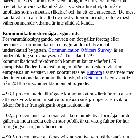
härleda till vd.s varumärke. Men låt dig inte luras, det räcker inte
med att bara vara välkänd så där i största allmänhet, du måste
uppfattas som sympatisk (likable) och ha ett gott anseende. De mest
kända vd:arna är inte alltid de mest välrenommerade, och de mest
välrenommerade vd:arna är inte alltid så kända.
Kommunikationsförmåga avgörande
För varumärkesbyggande, oavsett om det gäller företag eller
personer är kommunikation en avgörande och tyvärr ofta
underskattad byggsten
. Communication Officers Survey,
är en
undersökning som analyserar åsikter bland 579
kommunikationsdirektörer och kommunikationschefer i 39
europeiska länder. Undersökningen utförs av forskare vid fem
europeiska universitet. Den koordineras av
Euprera
i samarbete med
den internationella kommunikationsbyrån
Ketchum
. I deras studie
från 2018 framkommer bland annat följande:
– 93,1 procent av de tillfrågade kommunikationsdirektörerna anser
att deras vd:s kommunikativa förmåga i små grupper är en viktig
faktor för hur framgångsrik organisationen är
– 92,2 procent anser att deras vd:s kommunikativa förmåga när det
gäller att möta media och en stor publik är en viktig faktor för hur
framgångsrik organisationen är
– 90,5 procent anser att deras vd:s personliga varumärke spelar in