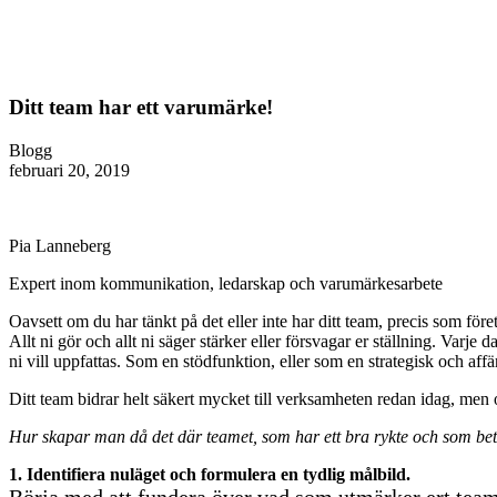
Ditt team har ett varumärke!
Blogg
februari 20, 2019
Pia Lanneberg
Expert inom kommunikation, ledarskap och varumärkesarbete
Oavsett om du har tänkt på det eller inte har ditt team, precis som för
Allt ni gör och allt ni säger stärker eller försvagar er ställning. Va
ni vill uppfattas. Som en stödfunktion, eller som en strategisk och aff
Ditt team bidrar helt säkert mycket till verksamheten redan idag, men om
Hur skapar man då det där teamet, som har ett bra rykte och som betra
1. Identifiera nuläget och formulera en tydlig målbild.
Börja med att fundera över vad som utmärker ert tea