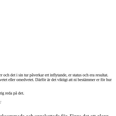
 och det i sin tur påverkar ert inflytande, er status och era resultat.
dvetet eller omedvetet. Därför är det viktigt att ni bestämmer er för hur
ig reda på det.
:
ärksammade och uppskattade för. Finns det ett glapp