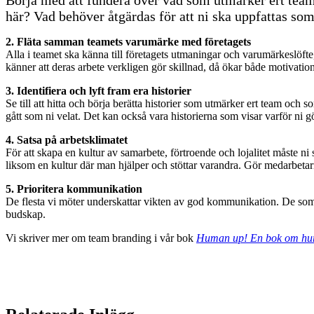
här? Vad behöver åtgärdas för att ni ska uppfattas som 
2. Fläta samman teamets varumärke med företagets
Alla i teamet ska känna till företagets utmaningar och varumärkeslöfte,
känner att deras arbete verkligen gör skillnad, då ökar både motivat
3. Identifiera och lyft fram era historier
Se till att hitta och börja berätta historier som utmärker ert team och som
gått som ni velat. Det kan också vara historierna som visar varför ni gör 
4. Satsa på arbetsklimatet
För att skapa en kultur av samarbete, förtroende och lojalitet måste ni 
liksom en kultur där man hjälper och stöttar varandra. Gör medarbetar
5. Prioritera kommunikation
De flesta vi möter underskattar vikten av god kommunikation. De som behä
budskap.
Vi skriver mer om team branding i vår bok
Human up! En bok om hur 