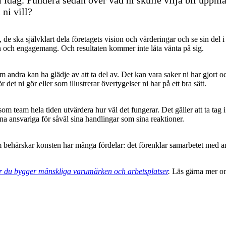
ni vill?
 de ska självklart dela företagets vision och värderingar och se sin del i
ion och engagemang. Och resultaten kommer inte låta vänta på sig.
 andra kan ha glädje av att ta del av. Det kan vara saker ni har gjort och är
det ni gör eller som illustrerar övertygelser ni har på ett bra sätt.
som team hela tiden utvärdera hur väl det fungerar. Det gäller att ta tag
na ansvariga för såväl sina handlingar som sina reaktioner.
rskar konsten har många fördelar: det förenklar samarbetet med andra, det 
du bygger mänskliga varumärken och arbetsplatser
.
Läs gärna mer 