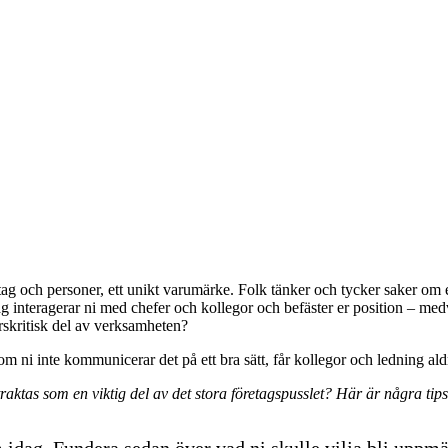
etag och personer, ett unikt varumärke. Folk tänker och tycker saker om er
rje dag interagerar ni med chefer och kollegor och befäster er position – me
ärskritisk del av verksamheten?
 ni inte kommunicerar det på ett bra sätt, får kollegor och ledning aldr
ktas som en viktig del av det stora företagspusslet? Här är några tips
m idag. Fundera sedan över vad ni skulle vilja bli uppm