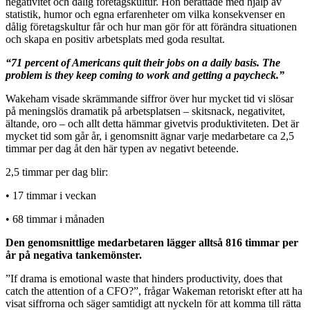
negativitet och dålig företagskultur. Hon berättade med hjälp av
statistik, humor och egna erfarenheter om vilka konsekvenser en
dålig företagskultur får och hur man gör för att förändra situationen
och skapa en positiv arbetsplats med goda resultat.
“71 percent of Americans quit their jobs on a daily basis. The
problem is they keep coming to work and getting a paycheck.”
Wakeham visade skrämmande siffror över hur mycket tid vi slösar
på meningslös dramatik på arbetsplatsen – skitsnack, negativitet,
ältande, oro – och allt detta hämmar givetvis produktiviteten. Det är
mycket tid som går år, i genomsnitt ägnar varje medarbetare ca 2,5
timmar per dag åt den här typen av negativt beteende.
2,5 timmar per dag blir:
• 17 timmar i veckan
• 68 timmar i månaden
Den genomsnittlige medarbetaren lägger alltså 816 timmar per
år på negativa tankemönster.
”If drama is emotional waste that hinders productivity, does that
catch the attention of a CFO?”, frågar Wakeman retoriskt efter att ha
visat siffrorna och säger samtidigt att nyckeln för att komma till rätta