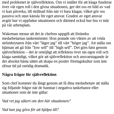
med problemet är självreflektion. Om vi istället för att klaga funderar
över vår egen roll i den givna situationen, ger det oss en bild av vad
vi kan påverka, till skillnad från när vi bara klagar, vilket gör oss
passiva och utan känsla för eget ansvar. Graden av eget ansvar
avgör hur vi uppfattar situationen och därmed också hur bra vi mår
på vår arbetsplats.
Wakeman menar att det är chefens uppgift att förändra
medarbetarnas tankemönster. Hon pratade om vikten av att vrida
strömbrytaren från vårt ”lägre jag” till vårt ”högre jag”. Att ställa om
hjärnan att gå från ”low self” till ”high self”. Det görs bäst genom
självreflektion – det är omöjligt att reflektera över sin egen roll och
klaga samtidigt, vilket gör att självreflektion och ansvarstagande är
det absolut bästa sättet att skapa en positiv företagskultur som inte
slösar tid på onödig dramatik.
Några frågor för självreflektion
Som chef kommer du långt genom att få dina medarbetare att ställa
sig följande frågor när de hamnar i negativa tankebanor eller
situationer som de inte gillar:
Vad vet jag säkert om den här situationen?
Vad kan jag göra för att hjälpa till?