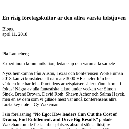
En risig företagskultur är den allra värsta tidstjuven
Blogg
april 11, 2018
Pia Lanneberg
Expert inom kommunikation, ledarskap och varumärkesarbete
Nyss hemkomna från Austin, Texas och konferensen WorkHuman
2018 kan vi konstatera att närmare 3000 HR-chefer från hela
världen inte har fel – framtidens arbetsplatser sätter människorna i
fokus! Några av alla fantastiska talare under veckan var Simon
Sinek, Brené Brown, David Roth, Shawn Achor och Salma Hayek,
men en av dem som vi gillade mest var ändå konferensens allra
första key note – Cy Wakeman.
I sin föreläsning
”No Ego: How leaders Can Cut the Cost of
Drama, End Entitlement, and Drive Big Results”
pratade
Wakeham om de flesta arbetsplatsers absolut största tidstjuv –