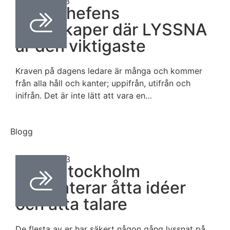
april 24, 2023
Drömchefens
egenskaper där LYSSNA
är den viktigaste
Kraven på dagens ledare är många och kommer
från alla håll och kanter; uppifrån, utifrån och
inifrån. Det är inte lätt att vara en…
Blogg
mars 31, 2023
TEDxStockholm
presenterar åtta idéer
och åtta talare
De flesta av er har säkert någon gång lyssnat på