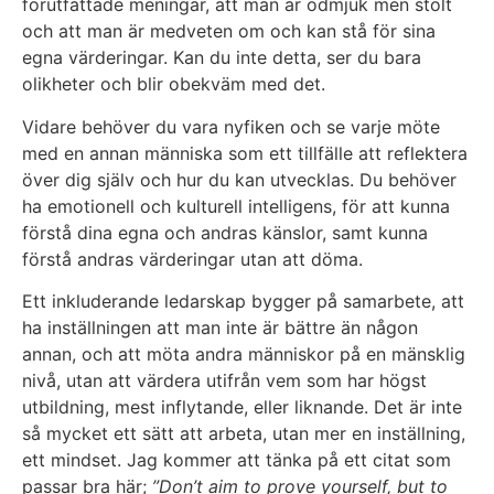
förutfattade meningar, att man är ödmjuk men stolt
och att man är medveten om och kan stå för sina
egna värderingar. Kan du inte detta, ser du bara
olikheter och blir obekväm med det.
Vidare behöver du vara nyfiken och se varje möte
med en annan människa som ett tillfälle att reflektera
över dig själv och hur du kan utvecklas. Du behöver
ha emotionell och kulturell intelligens, för att kunna
förstå dina egna och andras känslor, samt kunna
förstå andras värderingar utan att döma.
Ett inkluderande ledarskap bygger på samarbete, att
ha inställningen att man inte är bättre än någon
annan, och att möta andra människor på en mänsklig
nivå, utan att värdera utifrån vem som har högst
utbildning, mest inflytande, eller liknande. Det är inte
så mycket ett sätt att arbeta, utan mer en inställning,
ett mindset. Jag kommer att tänka på ett citat som
passar bra här;
”Don’t aim to prove yourself, but to