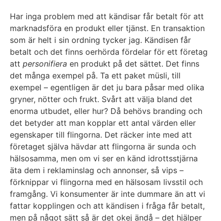
Har inga problem med att kändisar får betalt för att
marknadsföra en produkt eller tjänst. En transaktion
som är helt i sin ordning tycker jag. Kändisen får
betalt och det finns oerhörda fördelar för ett företag
att
personifiera
en produkt på det sättet. Det finns
det många exempel på. Ta ett paket müsli, till
exempel – egentligen är det ju bara påsar med olika
gryner, nötter och frukt. Svårt att välja bland det
enorma utbudet, eller hur? Då behövs branding och
det betyder att man kopplar ett antal värden eller
egenskaper till flingorna. Det räcker inte med att
företaget själva hävdar att flingorna är sunda och
hälsosamma, men om vi ser en känd idrottsstjärna
äta dem i reklaminslag och annonser, så vips –
förknippar vi flingorna med en hälsosam livsstil och
framgång. Vi konsumenter är inte dummare än att vi
fattar kopplingen och att kändisen i fråga får betalt,
men på något sätt så är det okej ändå – det hjälper