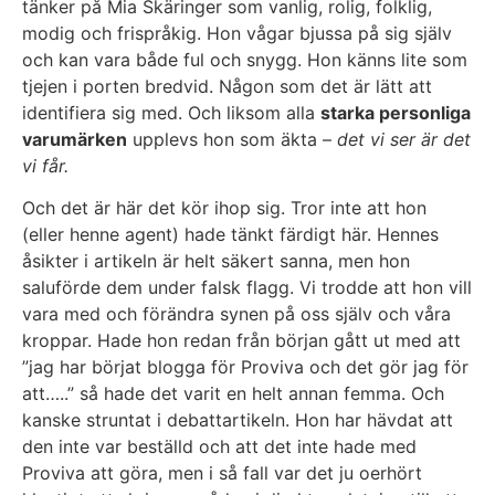
tänker på Mia Skäringer som vanlig, rolig, folklig,
modig och frispråkig. Hon vågar bjussa på sig själv
och kan vara både ful och snygg. Hon känns lite som
tjejen i porten bredvid. Någon som det är lätt att
identifiera sig med. Och liksom alla
starka personliga
varumärken
upplevs hon som äkta –
det vi ser är det
vi får.
Och det är här det kör ihop sig. Tror inte att hon
(eller henne agent) hade tänkt färdigt här. Hennes
åsikter i artikeln är helt säkert sanna, men hon
saluförde dem under falsk flagg. Vi trodde att hon vill
vara med och förändra synen på oss själv och våra
kroppar. Hade hon redan från början gått ut med att
”jag har börjat blogga för Proviva och det gör jag för
att…..” så hade det varit en helt annan femma. Och
kanske struntat i debattartikeln. Hon har hävdat att
den inte var beställd och att det inte hade med
Proviva att göra, men i så fall var det ju oerhört