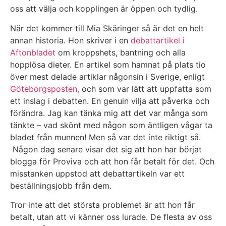
oss att välja och kopplingen är öppen och tydlig.
När det kommer till Mia Skäringer så är det en helt
annan historia. Hon skriver i en
debattartikel i
Aftonbladet
om kroppshets, bantning och alla
hopplösa dieter. En artikel som hamnat på plats tio
över mest delade artiklar någonsin i Sverige, enligt
Göteborgsposten,
och som var lätt att uppfatta som
ett inslag i debatten. En genuin vilja att påverka och
förändra. Jag kan tänka mig att det var många som
tänkte – vad skönt med någon som äntligen vågar ta
bladet från munnen! Men så var det inte riktigt så.
Någon dag senare visar det sig att hon har börjat
blogga för Proviva och att hon får betalt för det. Och
misstanken uppstod att debattartikeln var ett
beställningsjobb från dem.
Tror inte att det största problemet är att hon får
betalt, utan att vi känner oss lurade. De flesta av oss