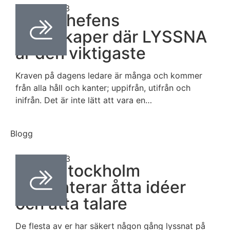
april 24, 2023
Drömchefens
egenskaper där LYSSNA
är den viktigaste
Kraven på dagens ledare är många och kommer
från alla håll och kanter; uppifrån, utifrån och
inifrån. Det är inte lätt att vara en…
Blogg
mars 31, 2023
TEDxStockholm
presenterar åtta idéer
och åtta talare
De flesta av er har säkert någon gång lyssnat på