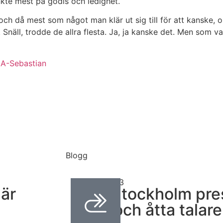
kte mest på godis och ledighet.
 då mest som något man klär ut sig till för att kanske, om
 Snäll, trodde de allra flesta. Ja, ja kanske det. Men som
ICA-Sebastian
Blogg
mars 31, 2023
är
TEDxStockholm pres
idéer och åtta talare