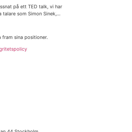
ssnat på ett TED talk, vi har
ka talare som Simon Sinek,…
a fram sina positioner.
gritetspolicy
atan 44 Stockholm