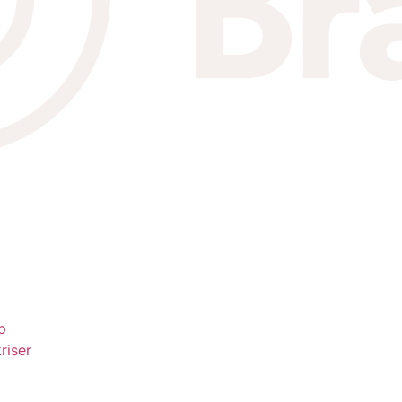
p
riser