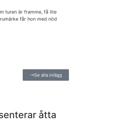
 turen är framme, få lite
 varumärke får hon med nöd
Se alla inlägg
enterar åtta