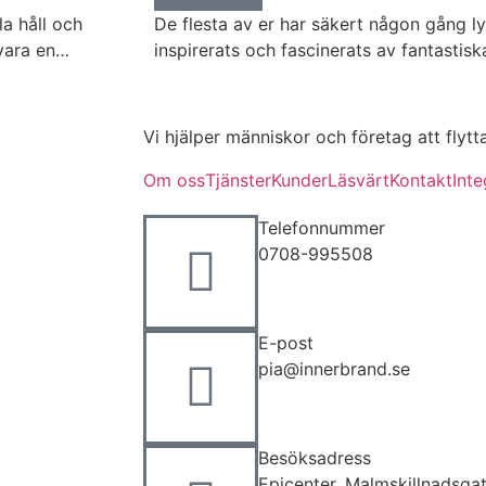
a håll och
De flesta av er har säkert någon gång ly
t vara en…
inspirerats och fascinerats av fantastis
Vi hjälper människor och företag att flytt
Om oss
Tjänster
Kunder
Läsvärt
Kontakt
Inte
Telefonnummer
0708-995508
E-post
pia@innerbrand.se
Besöksadress
Epicenter, Malmskillnadsg