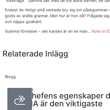
”ickefråga”. Samma sak med de lite äldre barnen, de tän
Endast de riktigt små verkade bry sig om påskgumman och
godis av snälla grannar. Men hur är hon då? Frågade jag.
och näppe godkänt.
Gumma förresten – det kanske är en en man…
Kolla in 
Relaterade Inlägg
Blogg
april 24, 2023
Drömchefens egenskaper d
LYSSNA är den viktigaste